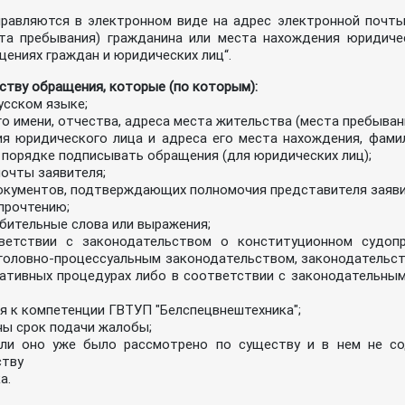
равляются в электронном виде на адрес электронной почты
та пребывания) гражданина или места нахождения юридичес
щениях граждан и юридических лиц“.
ству обращения, которые (по которым):
усском языке;
о имени, отчества, адреса места жительства (места пребыван
я юридического лица и адреса его места нахождения, фамил
 порядке подписывать обращения (для юридических лиц);
очты заявителя;
окументов, подтверждающих полномочия представителя заяви
прочтению;
бительные слова или выражения;
етствии с законодательством о конституционном судопро
головно-процессуальным законодательством, законодательс
тивных процедурах либо в соответствии с законодательным
я к компетенции ГВТУП "Белспецвнештехника";
ны срок подачи жалобы;
сли оно уже было рассмотрено по существу и в нем не с
ству
а.