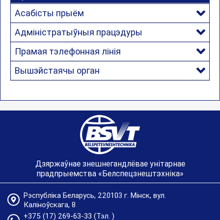
Асабісты прыём
Адміністратыўныя працэдуры
Прамая тэлефонная лінія
Вышэйстаячы орган
Дзяржаўнае знешнегандлёвае унітарнае
прадпрыемства «Белспецзнештэхніка»
Рэспубліка Беларусь, 220103 г. Мінск, вул.
Каліноўскага, 8
+375 (17) 269-63-33
(Тэл. )